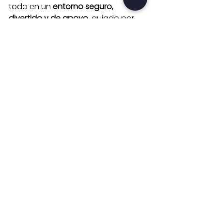
todo en un 
entorno seguro, 
divertido y de apoyo
, guiado por 
nuestro experimentado personal.
¿Estás listo para una graduación 
que sea mucho más que una foto 
con diploma?
Un campamento de graduación es 
una inversión en recuerdos 
imborrables, relaciones más fuertes 
y un paso firme hacia el futuro.
¡Contacta a Nova Camp hoy 
mismo y comencemos a planificar 
una celebración de graduación 
verdaderamente transformadora!