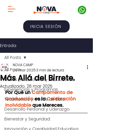
INICIA SESIÓN
Entrada
All Posts
NOVA CAMP
All Posts
26 mar 2025
3 min de lectura
Más Allá del Birrete.
Guías para Padres y Educadores
Actualizado:
26 mar 2025
Experiencias y Programas
Por Qué un 
Campamento de 
Graduación
 es la 
Celebración 
Testimonios y Casos de Éxito
Inolvidable
 que Mereces.
Desarrollo Personal y Liderazgo
Bienestar y Seguridad:
Innovación y Creatividad Educativa