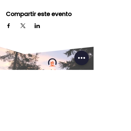
Compartir este evento
#modo
Camp
© 2024.
NOVA CAMP
, todos los derechos
reservados.
No discriminamos por motivos de género,