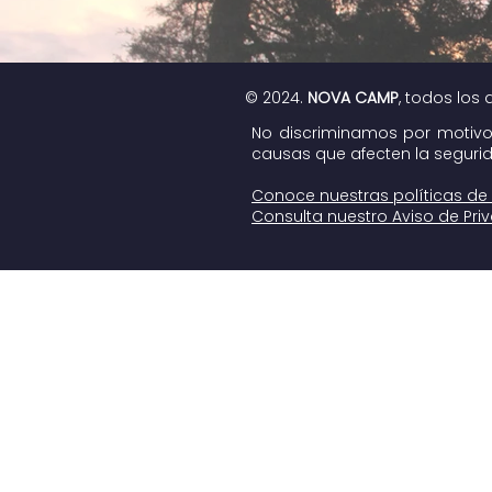
© 2024.
NOVA CAMP
, todos los
No discriminamos por motivos 
causas que afecten la segurid
Conoce nuestras políticas de
Consulta nuestro Aviso de Pri