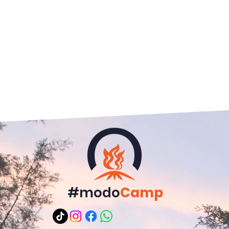
#modo
Camp