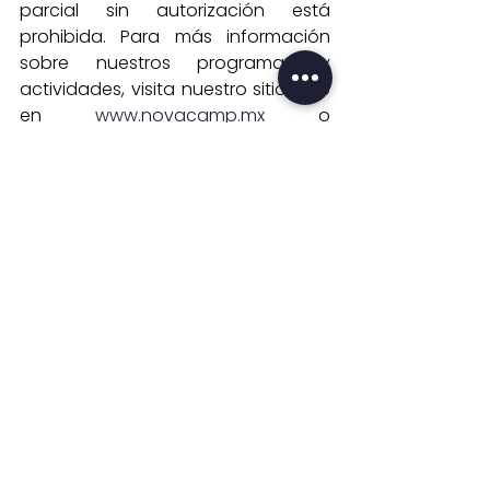
parcial sin autorización está 
prohibida. Para más información 
sobre nuestros programas y 
actividades, visita nuestro sitio web 
en 
www.novacamp.mx
 o 
contáctanos directamente.
#modoCamp
#wikiCamp
Campamentos
desarrollo
formación
Adolescentes
Liderazgo
Desarrollo Personal y Liderazgo