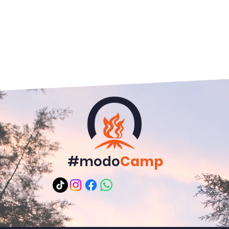
#modo
Camp