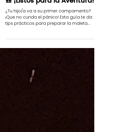
Guías para Padres y Educadores
🎒 ¡Listos para la Aventura!
¿Tu hijo/a va a su primer campamento?
¡Que no cunda el pánico! Esta guía te da
tips prácticos para preparar la maleta
perfecta, hablar con tu peque sobre la
experiencia (¡adiós, miedos!) y manejar tus
propios nervios de papá/mamá. Todo para
una aventura tranquila y feliz para ambos.