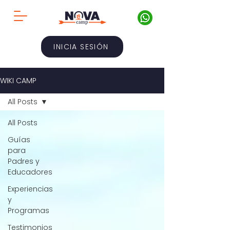
INICIA SESIÓN
WIKI CAMP
All Posts
All Posts
Guías
para
Padres y
Educadores
Experiencias
y
Programas
Testimonios