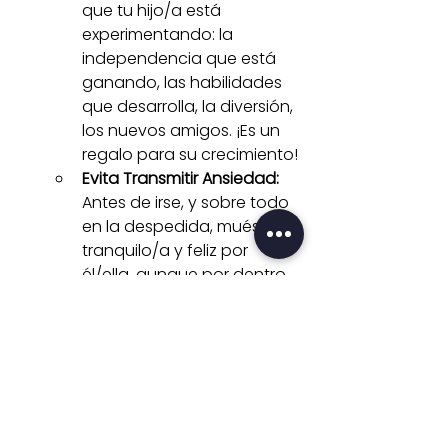
que tu hijo/a está 
experimentando: la 
independencia que está 
ganando, las habilidades 
que desarrolla, la diversión, 
los nuevos amigos. ¡Es un 
regalo para su crecimiento!
Evita Transmitir Ansiedad:
Antes de irse, y sobre todo 
en la despedida, muéstrate 
tranquilo/a y feliz por 
él/ella, aunque por dentro 
tengas nervios. Tu calma le 
da seguridad.
La Despedida: Corta, Dulce y 
¡Positiva!
Llegó el momento. Haz que 
la despedida sea breve y 